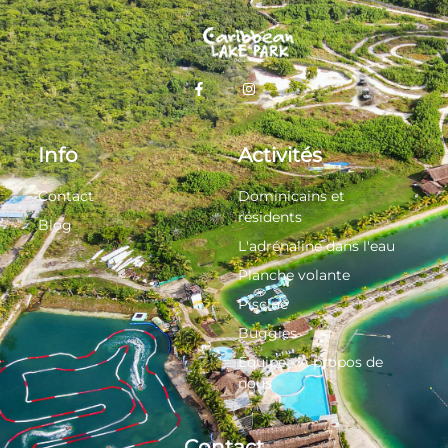
Info
Activités
Contact
Dominicains et
résidents
Blog
L'adrénaline dans l'eau
Planche volante
Piscine
Buggies
Équipe - À propos de
nous
Contact